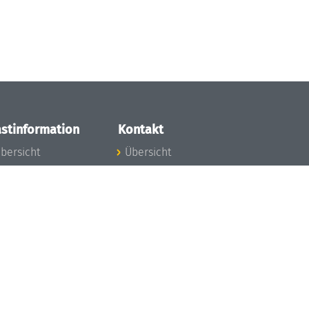
stinformation
Kontakt
bersicht
Übersicht
nfos zum Aufenthalt
nreise
nfektionsvorbeugung
osten
inderbetreuung
ibliothek
unst
eschichte