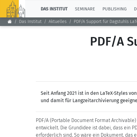
TOP
DAS INSTITUT
SEMINARE
PUBLISHING
D
Das Institut
Aktuelles
PDF/A Support für Dagstuhls LaT
PDF/A Su
Seit Anfang 2021 ist in den LaTeX-Styles vo
und damit für Langzeitarchivierung geeignet
PDF/A (Portable Document Format Archivable) 
entwickelt. Die Grundidee ist dabei, dass ein 
erforderlich sind. So wäre ein Dokument, das ei