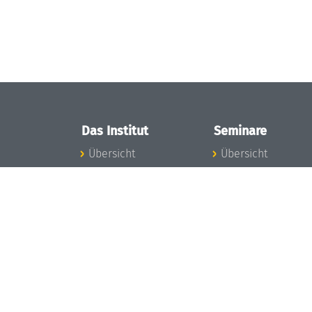
Das Institut
Seminare
Übersicht
Übersicht
Aktuelles
Seminar-Kalender
Konzept und
News Seminarwes
Organisation
Mitarbeiter
Team
Seminarwesen
Gremien
Dagstuhl-Seminar
Förderung und
Dagstuhl-
Finanzierung
Perspektiven
Projekte
GI-Dagstuhl-