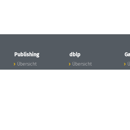
Publishing
dblp
Ga
Übersicht
Übersicht
Ü
Zu den Publikationen
Zur Datenbank
I
en
Publishing News
dblp-News
A
Mitarbeiter
dblp-Team
I
Publishing
dblp-Beirat
K
dblp-Ethik
K
e
Die Serien im
B
Überblick
K
LIPIcs
G
OASIcs