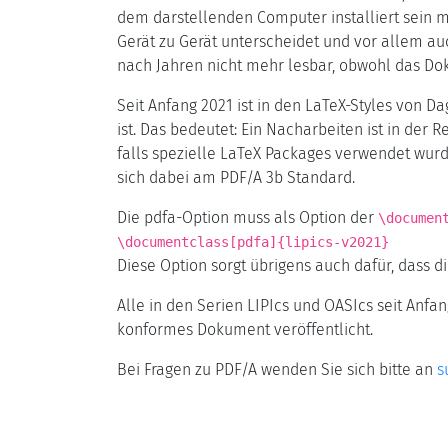
dem darstellenden Computer installiert sein mü
Gerät zu Gerät unterscheidet und vor allem au
nach Jahren nicht mehr lesbar, obwohl das Dok
Seit Anfang 2021 ist in den LaTeX-Styles von D
ist. Das bedeutet: Ein Nacharbeiten ist in der 
falls spezielle LaTeX Packages verwendet wurde
sich dabei am PDF/A 3b Standard.
Die pdfa-Option muss als Option der
\documen
\documentclass[pdfa]{lipics-v2021}
Diese Option sorgt übrigens auch dafür, dass 
Alle in den Serien LIPIcs und OASIcs seit Anfa
konformes Dokument veröffentlicht.
Bei Fragen zu PDF/A wenden Sie sich bitte an
s