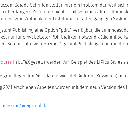
ssen. Gerade Schriften stellen hier ein Problem dar, weil sich 
ch über längere Zeiträume nicht stabil sein muss. Im schlimmste
ument zum Zeitpunkt der Erstellung auf allen gängigen Systeme
agstuhl Publishing eine Option "pdfa" verfügbar, die zumindest d
Regel nur für eingebetteter PDF-Grafiken notwendig (die mit Soft
n. Solche Fälle werden von Dagstuhl Publishing im manuellen Te
in LaTeX gesetzt werden. Am Beispiel des LIPIcs-Styles sie
tclass
die grundlegenden Metadaten (wie Titel, Autoren, Keywords) ber
ng 2021 erschienen Arbeiten wurden mit dem neun Version des La
ubmission@dagstuhl.de