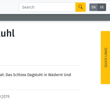
EN
DE
tuhl
QUICK LINKS
at: Das Schloss Dagstuhl in Wadern! Und
.2019.