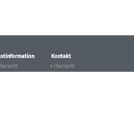
stinformation
Kontakt
bersicht
Übersicht
nfos zum Aufenthalt
nreise
nfektionsvorbeugung
osten
inderbetreuung
ibliothek
unst
eschichte