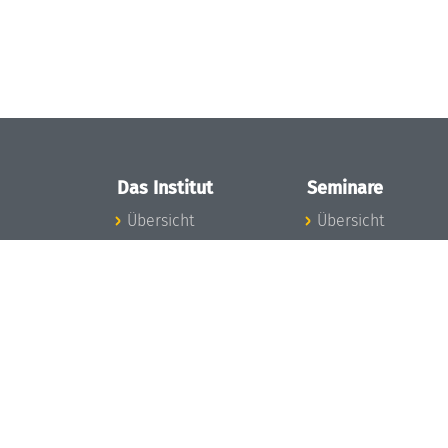
Das Institut
Seminare
Übersicht
Übersicht
Aktuelles
Seminar-Kalender
Konzept und
News Seminarwes
Organisation
Mitarbeiter
Team
Seminarwesen
Gremien
Dagstuhl-Seminar
Förderung und
Dagstuhl-
Finanzierung
Perspektiven
Projekte
GI-Dagstuhl-