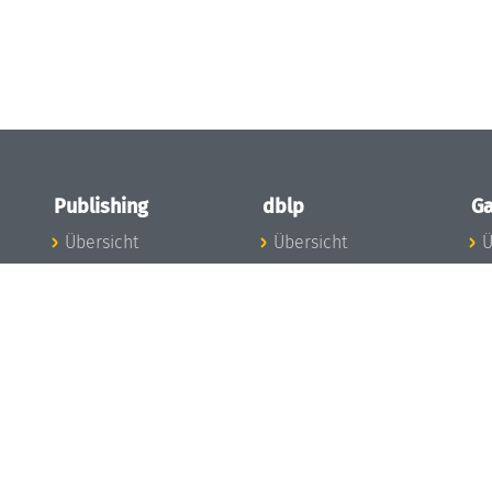
Publishing
dblp
Ga
Übersicht
Übersicht
Ü
Zu den Publikationen
Zur Datenbank
I
en
Publishing News
dblp-News
A
Mitarbeiter
dblp-Team
I
Publishing
dblp-Beirat
K
dblp-Ethik
K
e
Die Serien im
B
Überblick
K
LIPIcs
G
OASIcs