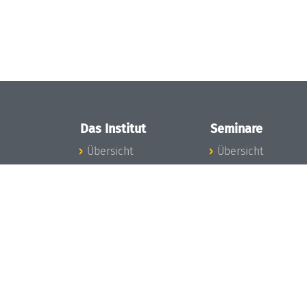
Das Institut
Seminare
Übersicht
Übersicht
Aktuelles
Seminar-Kalender
Konzept und
News Seminarwes
Organisation
Mitarbeiter
Team
Seminarwesen
Gremien
Dagstuhl-Seminar
Förderung und
Dagstuhl-
Finanzierung
Perspektiven
Projekte
GI-Dagstuhl-