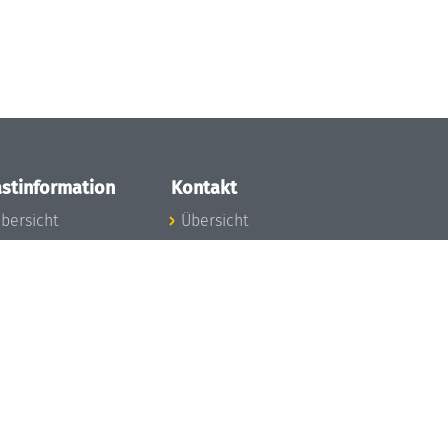
stinformation
Kontakt
bersicht
Übersicht
nfos zum Aufenthalt
nreise
nfektionsvorbeugung
osten
inderbetreuung
ibliothek
unst
eschichte