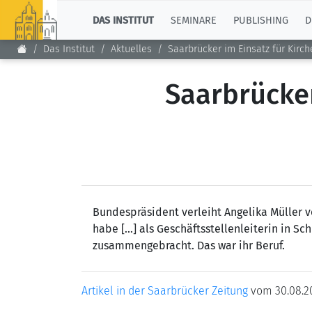
TOP
DAS INSTITUT
SEMINARE
PUBLISHING
D
Das Institut
Aktuelles
Saarbrücker im Einsatz für Kirc
Saarbrücker
Bundespräsident verleiht Angelika Müller v
habe [...] als Geschäftsstellenleiterin in S
zusammengebracht. Das war ihr Beruf.
Artikel in der Saarbrücker Zeitung
vom 30.08.20