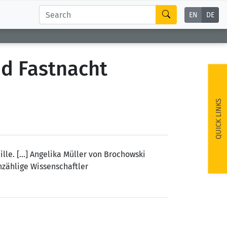
EN
DE
nd Fastnacht
QUICK LINKS
e. [...] Angelika Müller von Brochowski
unzählige Wissenschaftler