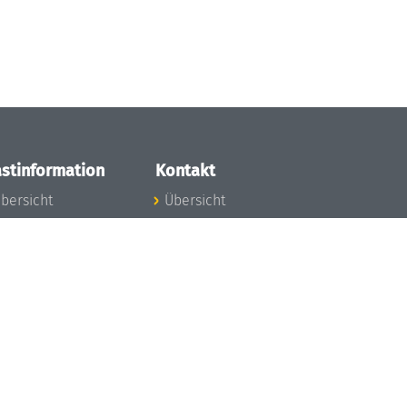
stinformation
Kontakt
bersicht
Übersicht
nfos zum Aufenthalt
nreise
nfektionsvorbeugung
osten
inderbetreuung
ibliothek
unst
eschichte