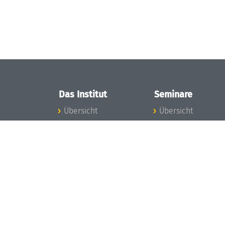
Das Institut
Seminare
Übersicht
Übersicht
Aktuelles
Seminar-Kalender
Konzept und
News Seminarwes
Organisation
Mitarbeiter
Team
Seminarwesen
Gremien
Dagstuhl-Seminar
Förderung und
Dagstuhl-
Finanzierung
Perspektiven
Projekte
GI-Dagstuhl-