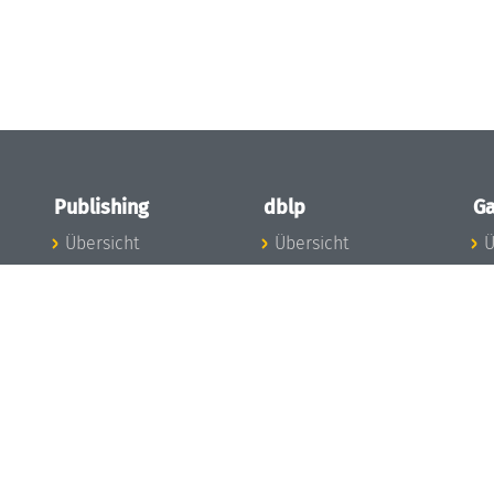
Publishing
dblp
Ga
Übersicht
Übersicht
Ü
Zu den Publikationen
Zur Datenbank
I
en
Publishing News
dblp-News
A
Mitarbeiter
dblp-Team
I
Publishing
dblp-Beirat
K
dblp-Ethik
K
e
Die Serien im
B
Überblick
K
LIPIcs
G
OASIcs