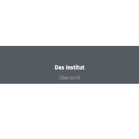
Das Institut
Übersicht
Aktuelles
Konzept und Organisation
Team
Gremien
Förderung und Finanzierung
Projekte
Presse