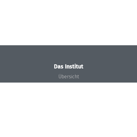
Das Institut
Übersicht
Aktuelles
Konzept und Organisation
Team
Gremien
Förderung und Finanzierung
Projekte
Presse