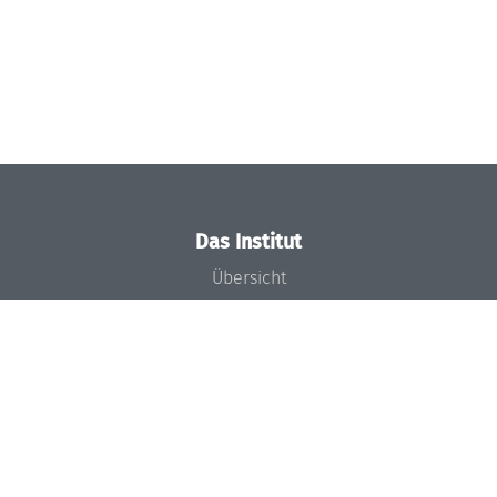
Das Institut
Übersicht
Aktuelles
Konzept und Organisation
Team
Gremien
Förderung und Finanzierung
Projekte
Presse