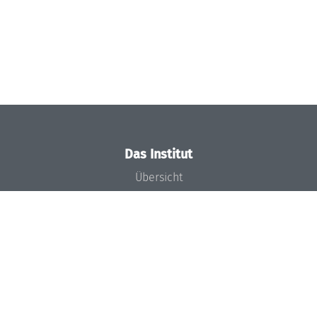
Das Institut
Übersicht
Aktuelles
Konzept und Organisation
Team
Gremien
Förderung und Finanzierung
Projekte
Presse