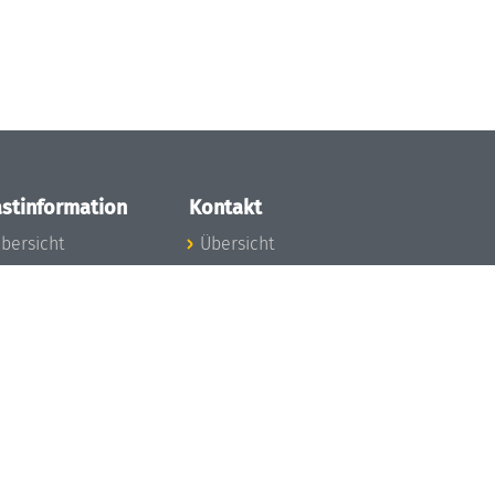
stinformation
Kontakt
bersicht
Übersicht
nfos zum Aufenthalt
nreise
nfektionsvorbeugung
osten
inderbetreuung
ibliothek
unst
eschichte