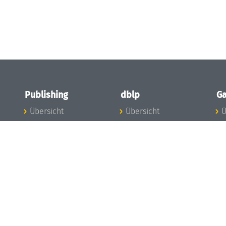
Publishing
dblp
Ga
Übersicht
Übersicht
Ü
Zu den Publikationen
Zur Datenbank
I
en
Publishing News
dblp-News
A
Mitarbeiter
dblp-Team
I
Publishing
dblp-Beirat
K
dblp-Ethik
K
e
Die Serien im
B
Überblick
K
LIPIcs
G
OASIcs