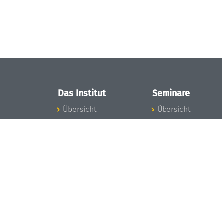
Das Institut
Seminare
Übersicht
Übersicht
Aktuelles
Seminar-Kalender
Konzept und
News Seminarwes
Organisation
Mitarbeiter
Team
Seminarwesen
Gremien
Dagstuhl-Seminar
Förderung und
Dagstuhl-
Finanzierung
Perspektiven
Projekte
GI-Dagstuhl-