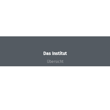
Das Institut
Übersicht
Aktuelles
Konzept und Organisation
Team
Gremien
Förderung und Finanzierung
Projekte
Presse