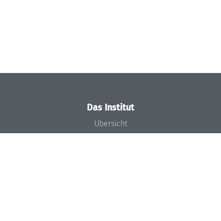
Das Institut
Übersicht
Aktuelles
Konzept und Organisation
Team
Gremien
Förderung und Finanzierung
Projekte
Presse