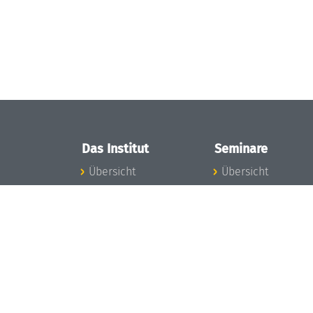
Das Institut
Seminare
Übersicht
Übersicht
Aktuelles
Seminar-Kalender
Konzept und
News Seminarwes
Organisation
Mitarbeiter
Team
Seminarwesen
Gremien
Dagstuhl-Seminar
Förderung und
Dagstuhl-
Finanzierung
Perspektiven