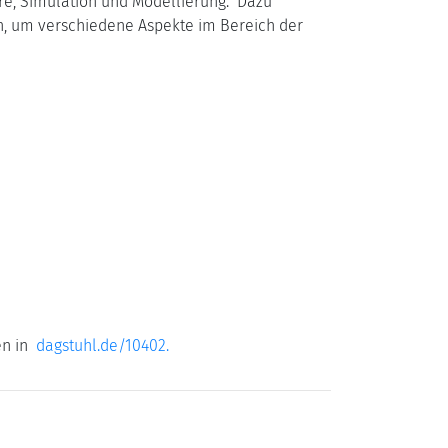
re, Simulation und Modellierung. Dazu
, um verschiedene Aspekte im Bereich der
en in
dagstuhl.de/10402.