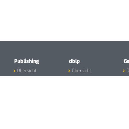
Publishing
dblp
Ga
Übersicht
Übersicht
Ü
Zu den Publikationen
Zur Datenbank
I
en
Publishing News
dblp-News
A
Mitarbeiter
dblp-Team
I
Publishing
dblp-Beirat
K
dblp-Ethik
K
e
Die Serien im
B
Überblick
K
LIPIcs