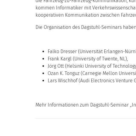
die Fahrzeug-zu-Fahrzeug-Kommunikation, Komm
kommen Informatiker mit Verkehrswissenschaf
kooperativen Kommunikation zwischen Fahrzeu
Die Organisation des Dagstuhl-Seminars hab
Falko Dresser (Universität Erlangen-Nürnb
Frank Kargl (University of Twente, NL),
Jörg Ott (Helsinki University of Technology,
Ozan K. Tonguz (Carnegie Mellon Universit
Lars Wischhof (Audi Electronics Venture
Mehr Informationen zum Dagstuhl-Seminar „Int