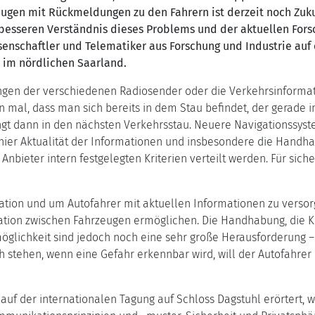
gen mit Rückmeldungen zu den Fahrern ist derzeit noch Zukun
esseren Verständnis dieses Problems und der aktuellen Fors
senschaftler und Telematiker aus Forschung und Industrie auf 
 im nördlichen Saarland.
ngen der verschiedenen Radiosender oder die Verkehrsinformati
n mal, dass man sich bereits in dem Stau befindet, der gerade 
gt dann in den nächsten Verkehrsstau. Neuere Navigationssyst
h hier Aktualität der Informationen und insbesondere die Handh
bieter intern festgelegten Kriterien verteilt werden. Für sich
ation und um Autofahrer mit aktuellen Informationen zu versor
ation zwischen Fahrzeugen ermöglichen. Die Handhabung, die 
glichkeit sind jedoch noch eine sehr große Herausforderung –
 stehen, wenn eine Gefahr erkennbar wird, will der Autofahrer
uf der internationalen Tagung auf Schloss Dagstuhl erörtert, 