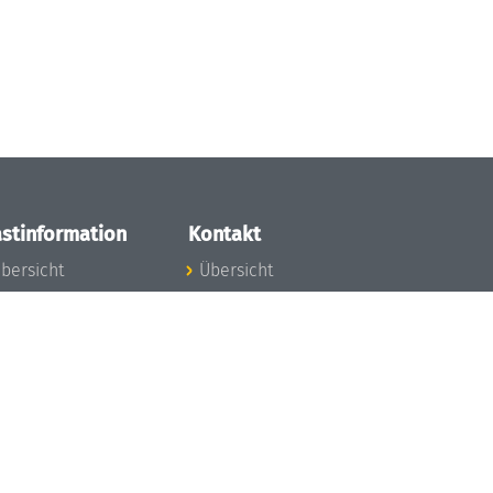
stinformation
Kontakt
bersicht
Übersicht
nfos zum Aufenthalt
nreise
nfektionsvorbeugung
osten
inderbetreuung
ibliothek
unst