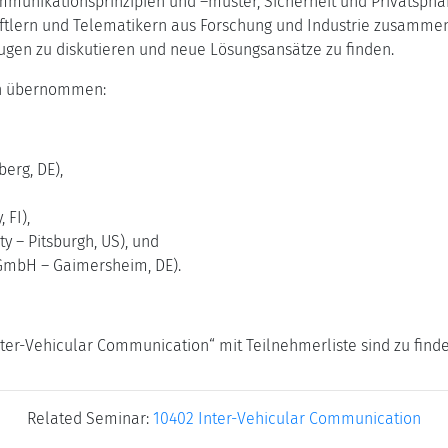
unikationsprinzipien und –muster, Sicherheit und Privatsphä
tlern und Telematikern aus Forschung und Industrie zusammen
gen zu diskutieren und neue Lösungsansätze zu finden.
en übernommen:
erg, DE),
 FI),
y – Pitsburgh, US), und
 GmbH – Gaimersheim, DE).
er-Vehicular Communication“ mit Teilnehmerliste sind zu find
Related Seminar:
10402 Inter-Vehicular Communication