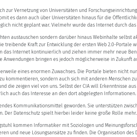
h zur Vernetzung von Universitäten und Forschungseinrichtungen
mit es dann auch über Universitäten hinaus für die Öffentlichk
glich nicht geplant war. Vielmehr wurde das Internet durch das
ten austauschen sondern darüber hinaus Webinhalte selbst akt
die treibende Kraft zur Entwicklung der ersten Web 2.0-Portale w
 das Internet kontinuierlich und ziehen immer mehr neue Ben
e Anwendungen bringen es jedoch möglicherweise in Zukunft a
lerweile eines enormen Zuwachses. Die Portale bieten nicht nur 
 zu kommentieren, sondern auch sich mit anderen Menschen zu 
nd die zeigen viel von uns. Selbst der CIA will Erkenntnisse a
rlich auch das Interesse an den dort abgelegten Informationen.
ehmendes Kommunikationsmittel geworden. Sie unterstützen zw
. Der Datenschutz spielt hierbei leider keine große Rolle mehr.
Dagstuhl kommen Informatiker mit Soziologen und Meinungsfor
tieren und neue Lösungsansätze zu finden. Die Organisation de