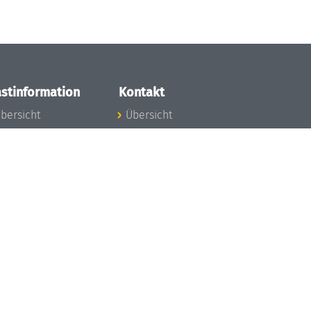
stinformation
Kontakt
bersicht
Übersicht
nfos zum Aufenthalt
nreise
nfektionsvorbeugung
osten
inderbetreuung
ibliothek
unst
eschichte