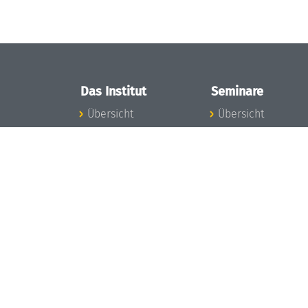
Das Institut
Seminare
Übersicht
Übersicht
Aktuelles
Seminar-Kalender
Konzept und
News Seminarwes
Organisation
Mitarbeiter
Team
Seminarwesen
Gremien
Dagstuhl-Seminar
Förderung und
Dagstuhl-
Finanzierung
Perspektiven
Projekte
GI-Dagstuhl-
Presse
Seminare
Dagstuhl's Impact
Sommerschulen