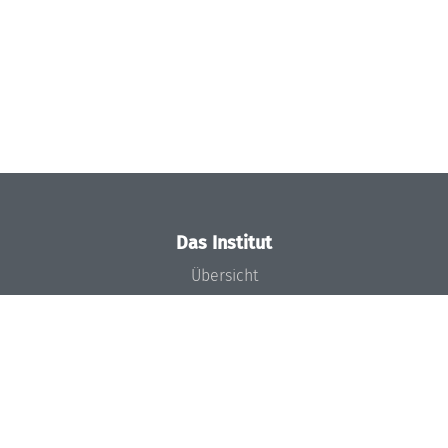
Das Institut
Übersicht
Aktuelles
Konzept und Organisation
Team
Gremien
Förderung und Finanzierung
Projekte