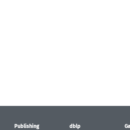
Publishing
dblp
Ga