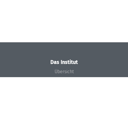
Das Institut
Übersicht
Aktuelles
Konzept und Organisation
Team
Gremien
Förderung und Finanzierung
Projekte
Presse