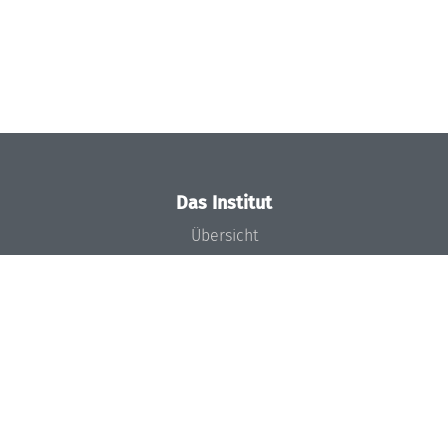
Das Institut
Übersicht
Aktuelles
Konzept und Organisation
Team
Gremien
Förderung und Finanzierung
Projekte
Presse