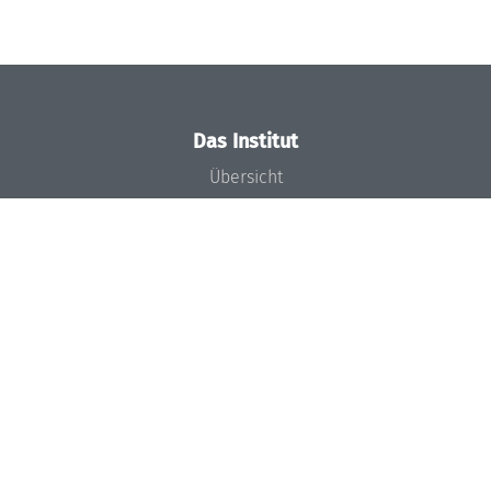
Das Institut
Übersicht
Aktuelles
Konzept und Organisation
Team
Gremien
Förderung und Finanzierung
Projekte
Presse
Dagstuhl's Impact
Stellenangebote
Gleichstellungsplan