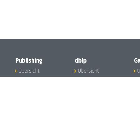
Publishing
dblp
Ga
Übersicht
Übersicht
Ü
Zu den Publikationen
Zur Datenbank
I
en
Publishing News
dblp-News
A
Mitarbeiter
dblp-Team
I
Publishing
dblp-Beirat
K
dblp-Ethik
K
e
Die Serien im
B
Überblick
K
LIPIcs
G
OASIcs