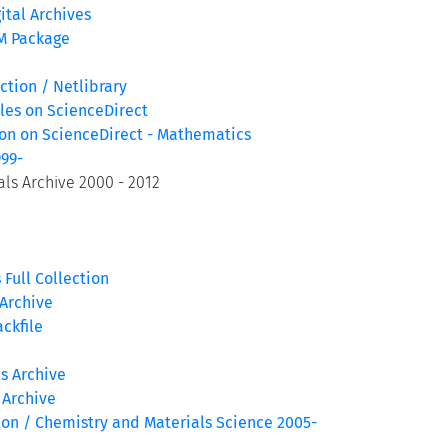
ital Archives
M Package
tion / Netlibrary
iles on ScienceDirect
ion on ScienceDirect - Mathematics
999-
als Archive 2000 - 2012
 Full Collection
 Archive
ckfile
s Archive
 Archive
ion / Chemistry and Materials Science 2005-