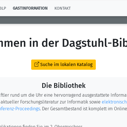
BLP
GASTINFORMATION
KONTAKT
mmen in der Dagstuhl-Bib
Suche im lokalen Katalog
Die Bibliothek
tler rund um die Uhr eine hervorragend ausgestattete Informat
 aktueller Forschungsliteratur zur Informatik sowie
elektronisc
onferenz-Proceedings
. Der Gesamtbestand ist komplett im Online
likationen finden Sie im 2. Obergeschoss.