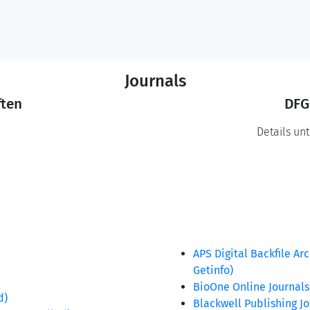
Journals
ften
DFG
Details un
APS Digital Backfile Ar
y
Getinfo)
BioOne Online Journals
ed)
Blackwell Publishing Jo