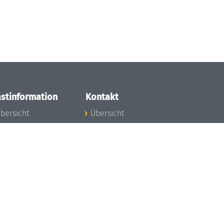
stinformation
Kontakt
bersicht
Übersicht
nfos zum Aufenthalt
nreise
nfektionsvorbeugung
osten
inderbetreuung
ibliothek
unst
eschichte