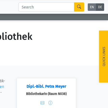
EN
DE
liothek
QUICK LINKS
ik-
Dipl.-Bibl. Petra Meyer
hen
-
Bibliothekarin (Raum N038)