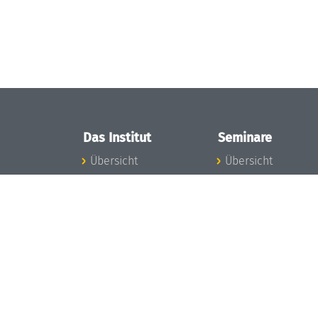
Das Institut
Seminare
Übersicht
Übersicht
Aktuelles
Seminar-Kalender
Konzept und
News Seminarwes
Organisation
Mitarbeiter
Team
Seminarwesen
Gremien
Dagstuhl-Seminar
Förderung und
Dagstuhl-
Finanzierung
Perspektiven
Projekte
GI-Dagstuhl-