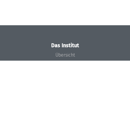
Das Institut
Übersicht
Aktuelles
Konzept und Organisation
Team
Gremien
Förderung und Finanzierung
Projekte
Presse
Dagstuhl's Impact
Stellenangebote