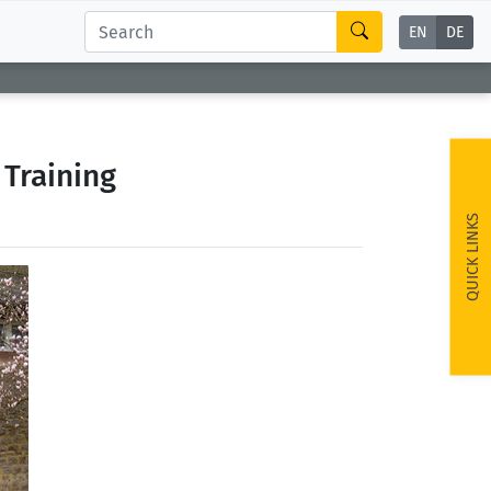
EN
DE
Training
QUICK LINKS
ext