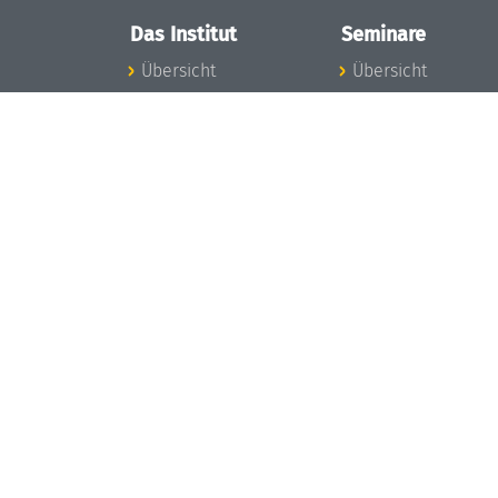
Das Institut
Seminare
Übersicht
Übersicht
Aktuelles
Seminar-Kalender
Konzept und
News Seminarwes
Organisation
Mitarbeiter
Team
Seminarwesen
Gremien
Dagstuhl-Seminar
Förderung und
Dagstuhl-
Finanzierung
Perspektiven
Projekte
GI-Dagstuhl-
Presse
Seminare
Dagstuhl's Impact
Sommerschulen
Stellenangebote
Forschungstreffen
Gleichstellungsplan
Forschungsgäste
Gute
Gute
wissenschaftliche
wissenschaftliche