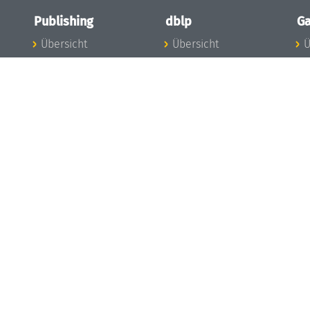
Publishing
dblp
Ga
Übersicht
Übersicht
Ü
Zu den Publikationen
Zur Datenbank
I
en
Publishing News
dblp-News
A
Mitarbeiter
dblp-Team
I
Publishing
dblp-Beirat
K
dblp-Ethik
K
e
Die Serien im
B
Überblick
K
LIPIcs
G
OASIcs
LITES
TGDK
Dagstuhl Reports
Open Access Policy
Publication Ethics
Publishing