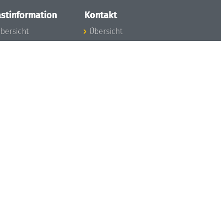
stinformation
Kontakt
bersicht
Übersicht
nfos zum Aufenthalt
nreise
nfektionsvorbeugung
osten
inderbetreuung
ibliothek
unst
eschichte