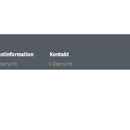
stinformation
Kontakt
bersicht
Übersicht
nfos zum Aufenthalt
nreise
nfektionsvorbeugung
osten
inderbetreuung
ibliothek
unst
eschichte