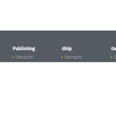
Publishing
dblp
Ga
Übersicht
Übersicht
Ü
Zu den Publikationen
Zur Datenbank
I
en
Publishing News
dblp-News
A
Mitarbeiter
dblp-Team
I
Publishing
dblp-Beirat
K
dblp-Ethik
K
e
Die Serien im
B
Überblick
K
LIPIcs
G
OASIcs