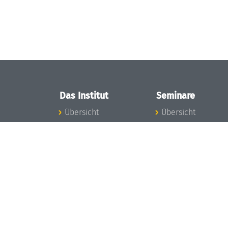
Das Institut
Seminare
Übersicht
Übersicht
Aktuelles
Seminar-Kalender
Konzept und
News Seminarwes
Organisation
Mitarbeiter
Team
Seminarwesen
Gremien
Dagstuhl-Seminar
Förderung und
Dagstuhl-
Finanzierung
Perspektiven
Projekte
GI-Dagstuhl-