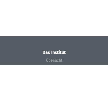
Das Institut
Übersicht
Aktuelles
Konzept und Organisation
Team
Gremien
Förderung und Finanzierung
Projekte
Presse