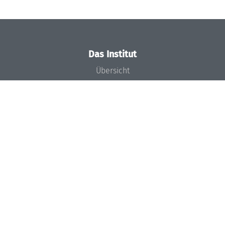
Das Institut
Übersicht
Aktuelles
Konzept und Organisation
Team
Gremien
Förderung und Finanzierung
Projekte
Presse
Dagstuhl's Impact
Stellenangebote
Gleichstellungsplan
Gute wissenschaftliche Praxis