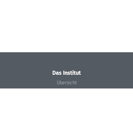
Das Institut
Übersicht
Aktuelles
Konzept und Organisation
Team
Gremien
Förderung und Finanzierung
Projekte