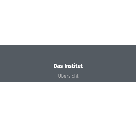
Das Institut
Übersicht
Aktuelles
Konzept und Organisation
Team
Gremien
Förderung und Finanzierung
Projekte
Presse