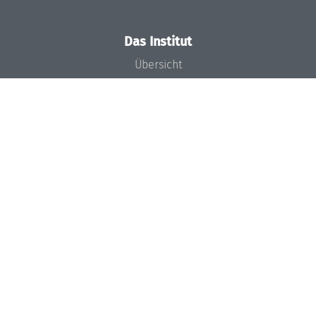
Das Institut
Übersicht
Aktuelles
Konzept und Organisation
Team
Gremien
Förderung und Finanzierung
Projekte
Presse
Dagstuhl's Impact
Stellenangebote
Gleichstellungsplan
Gute wissenschaftliche Praxis
Code of Conduct