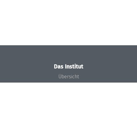
Das Institut
Übersicht
Aktuelles
Konzept und Organisation
Team
Gremien
Förderung und Finanzierung
Projekte
Presse